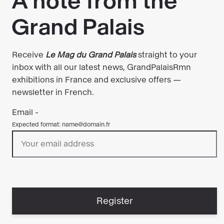
l’imaginent. Notre maison d'édition
GrandPalaisRmnEditions sera présent sur le
stand A53.
Littérature générale, jeunesse, polar, bande
dessinée mais aussi livre pratique, sciences
humaines, spiritualité... Tous les styles
littéraires sont à l'honneur.
Et face à la Tour
Eiffel, le Pavillon québecois accueille le plus
séduisant panorama d’écrivains contemporains
de cette scène francophone en pleine ébullition
!