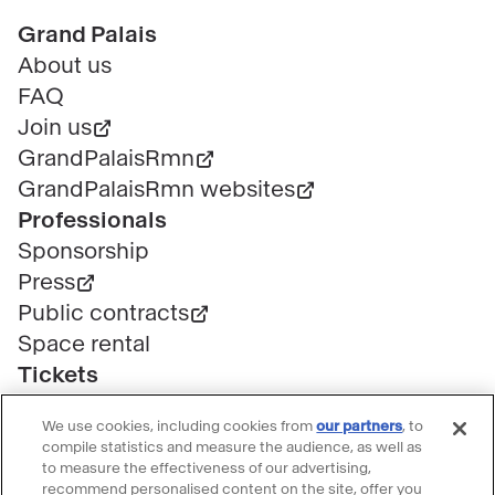
Pied
Grand Palais
de
About us
page
FAQ
Join us
GrandPalaisRmn
GrandPalaisRmn websites
Professionals
Sponsorship
Press
Public contracts
Space rental
Tickets
Group & bulk ticketing
We use cookies, including cookies from
our partners
, to
Customer service
compile statistics and measure the audience, as well as
Ticketing FAQ
to measure the effectiveness of our advertising,
recommend personalised content on the site, offer you