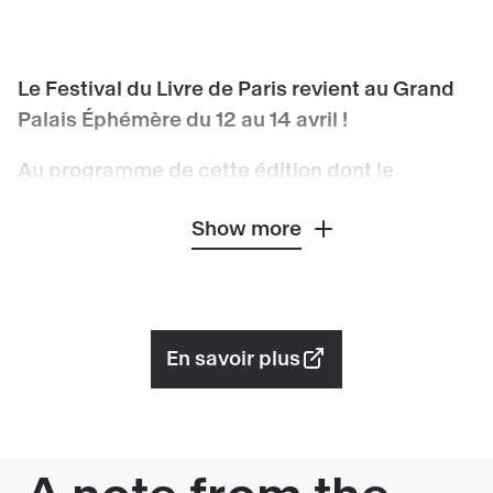
Le Festival du Livre de Paris revient au Grand
Palais Éphémère du 12 au 14 avril !
Au programme de cette édition dont le
Québec est l'invité d’honneur
: rencontres,
Show more
débats, ateliers, lectures, remises de prix et
séances de dédicaces. Plus de 1000 auteurs
francophones et internationaux et 300 maisons
d’éditions vous attendent !
En savoir plus
Chacun peut rencontrer les lauréats des prix
littéraires, les romanciers incontournables ou à
la mode
, les essayistes qui donnent à
comprendre le monde et les dessinateurs qui