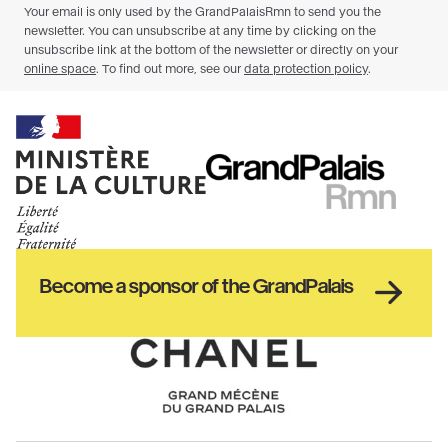
Ministère
RMN
de
GrandPalais
la
culture
Haut
Become a sponsor of the GrandPalais
pied
de
page
Chanel