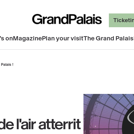
Ticketi
's on
Magazine
Plan your visit
The Grand Palais
Palais !
 l'air atterrit