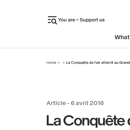
Skip
to
You are
Support us
main
content
En-
What
tête
Home
La Conquête de l'air atterrit au Grand 
Breadcrumb
Article -
6 avril 2016
La Conquête de