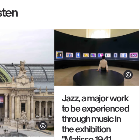
sten
Show cop
Jazz, a major work
to be experienced
through music in
the exhibition
Show copyright
"Matisse 1941–