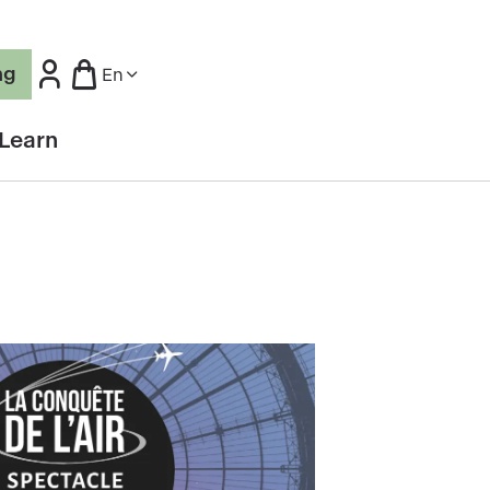
ng
En
Learn