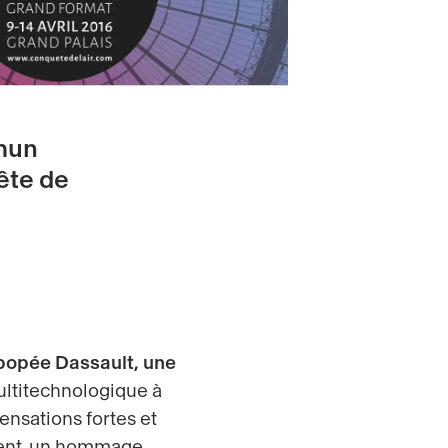
mmun
ête de
épopée Dassault, une
ultitechnologique à
ensations fortes et
dent, un hommage