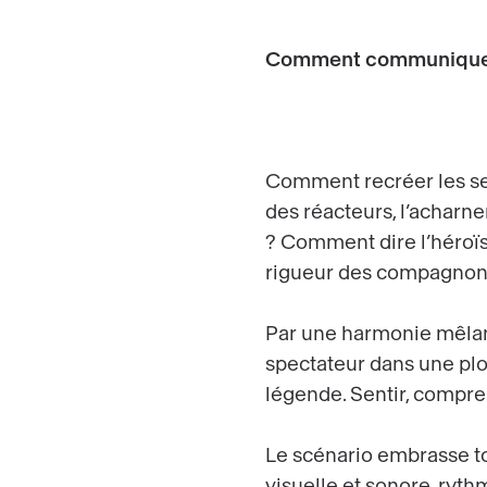
Comment communiquer
Comment recréer les sens
des réacteurs, l’acharne
? Comment dire l’héroïsm
rigueur des compagnons
Par une harmonie mêlant
spectateur dans une plo
légende. Sentir, compren
Le scénario embrasse to
visuelle et sonore, ryth