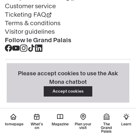
Customer service
Ticketing FAQ
Terms & conditions
Visitor guidelines
Follow le Grand Palais
Accéder
Accéder
Accéder
Accéder
Accéder
au
au
au
au
au
contenu
contenu
contenu
contenu
contenu
@2023 - All rights reserved
Legal information
Please accept cookies to use the Ask
Facebook
Youtube
Instagram
Tik
Linkedin
Menu
Privacy Policy
Cookie policy
Manage my cookies
Mona chatbot
-
-
-
tok
-
légal
Accessibility: partly compliant
nouvelle
nouvelle
nouvelle
-
nouvelle
Accept cookies
Intellectual property & credits
Sitemap
fenêtre
fenêtre
fenêtre
nouvelle
fenêtre
fenêtre
Homepage
What's
Magazine
Plan your
The
Learn
on
visit
Grand
Palais