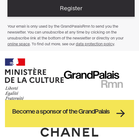
Ministère
RMN
de
GrandPalais
la
culture
Haut
Become a sponsor of the GrandPalais
pied
de
page