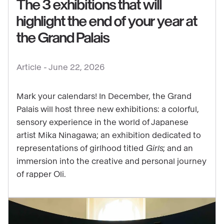
The 3 exhibitions that will
highlight the end of your year at
See
the Grand Palais
content
:
Article -
June 22, 2026
The
3
Mark your calendars! In December, the Grand
exhibitions
Palais will host three new exhibitions: a colorful,
that
sensory experience in the world of Japanese
will
artist Mika Ninagawa; an exhibition dedicated to
highlight
representations of girlhood titled
Girls
; and an
the
immersion into the creative and personal journey
end
of rapper Oli.
of
your
year