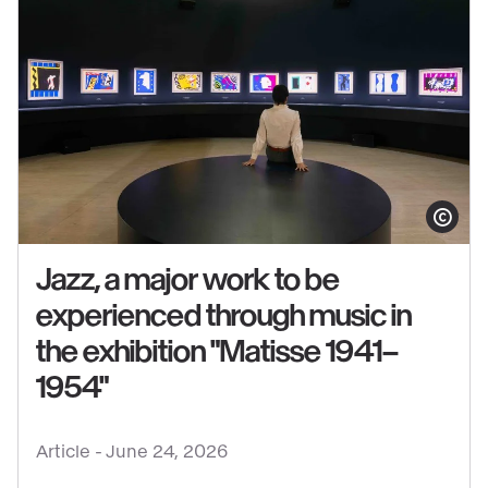
at
the
Grand
Palais
Show copy
Jazz, a major work to be
experienced through music in
the exhibition "Matisse 1941–
See
1954"
content
:
Jazz,
Article -
June 24, 2026
a