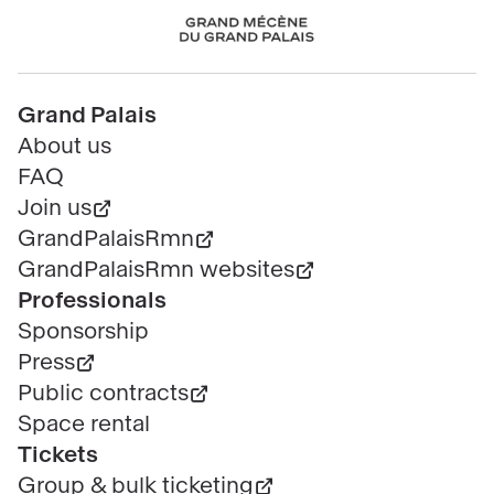
Chanel
Pied
Grand Palais
de
About us
page
FAQ
Join us
GrandPalaisRmn
GrandPalaisRmn websites
Professionals
Sponsorship
Press
Public contracts
Space rental
Tickets
Group & bulk ticketing