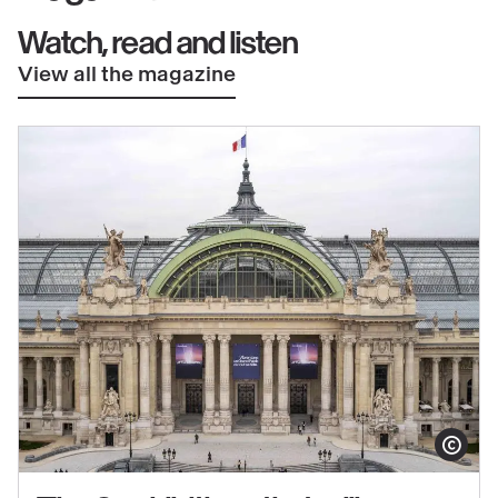
Watch, read and listen
View all the magazine
Show copy