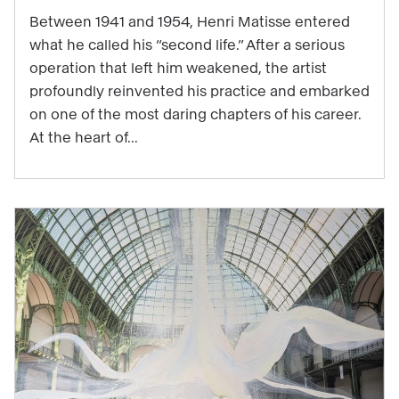
major
Between 1941 and 1954, Henri Matisse entered
work
what he called his “second life.” After a serious
operation that left him weakened, the artist
to
profoundly reinvented his practice and embarked
be
on one of the most daring chapters of his career.
experienced
At the heart of...
through
music
in
the
exhibition
"Matisse
1941–
1954"