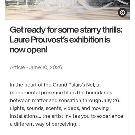
Show copy
Get ready for some starry thrills:
Laure Prouvost’s exhibition is
See
now open!
content
:
Article -
June 10, 2026
Get
ready
In the heart of the Grand Palais’s Nef, a
for
monumental presence blurs the boundaries
some
between matter and sensation through July 26.
starry
Lights, sounds, scents, videos, and moving
thrills:
installations... the artist invites you to experience
Laure
a different way of perceiving...
Prouvost’s