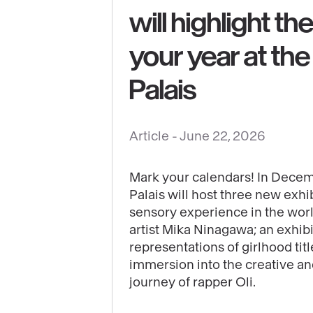
will highlight th
See
your year at th
content
:
Palais
The
3
Article -
June 22, 2026
exhibitions
that
will
Mark your calendars! In Decem
Palais will host three new exhib
highlight
sensory experience in the wor
the
artist Mika Ninagawa; an exhib
end
representations of girlhood tit
of
immersion into the creative a
your
journey of rapper Oli.
year