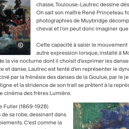
chasse, Toulouse-Lautrec dessine dès
On sait son maître René Princeteau for
photographies de Muybridge décompo
cheval et l’on peut donc imaginer que 
Cette capacité à saisir le mouvement 
Show copyright
autre expression lorsque, installé à M
de la vie nocturne dont il choisit d’exprimer les dans
e et danse, Lautrec est tenté d’en représenter le dy
sciné par la frénésie des danses de la Goulue, par le 
 ligne et la stridence de son trait se prêtent à la rep
 le cinéma des frères Lumière.
e Fuller (1869-1928)
s de sa robe, dessinant dans
rnoiements. C’est comme la