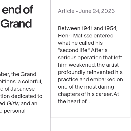
e end of
See
Article -
June 24, 2026
content
e Grand
:
Between 1941 and 1954,
Jazz,
Henri Matisse entered
a
what he called his
major
“second life.” After a
work
serious operation that left
him weakened, the artist
to
profoundly reinvented his
be
ber, the Grand
practice and embarked on
itions: a colorful,
experienced
one of the most daring
ld of Japanese
through
chapters of his career. At
ition dedicated to
music
the heart of...
led
Girls
; and an
in
nd personal
the
exhibition