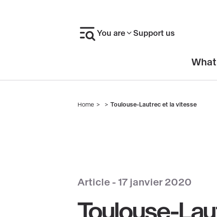
Skip
to
You are
Support us
main
content
En-
What
tête
Home
Toulouse-Lautrec et la vitesse
Breadcrumb
Article -
17 janvier 2020
Toulouse-Laut