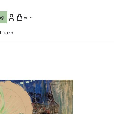
ng
En
Learn