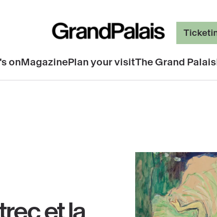
Ticketi
's on
Magazine
Plan your visit
The Grand Palais
rec et la