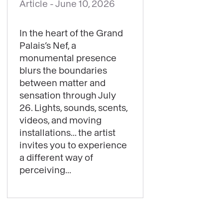
Article -
June 10, 2026
See
content
In the heart of the Grand
:
Palais’s Nef, a
Get
monumental presence
ready
blurs the boundaries
for
between matter and
sensation through July
some
26. Lights, sounds, scents,
starry
videos, and moving
thrills:
installations... the artist
Laure
invites you to experience
Prouvost’s
a different way of
exhibition
perceiving...
is
now
open!