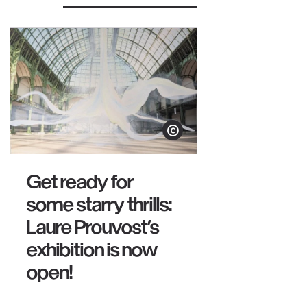
yright
Show copyright
Get ready for
some starry thrills:
Laure Prouvost’s
exhibition is now
open!