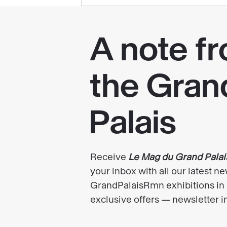
at
the
Grand
Palais