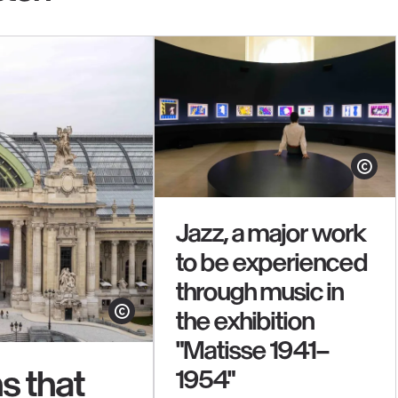
Show cop
Jazz, a major work
to be experienced
through music in
the exhibition
Show copyright
"Matisse 1941–
s that
1954"