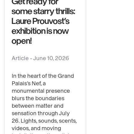
Get ready for
some starry thrills:
Laure Prouvost’s
exhibition is now
open!
Article -
June 10, 2026
See
content
In the heart of the Grand
:
Palais’s Nef, a
Get
monumental presence
ready
blurs the boundaries
for
between matter and
sensation through July
some
26. Lights, sounds, scents,
starry
videos, and moving
thrills: