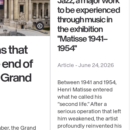
Jazz, a major work
to be experienced
through music in
the exhibition
Show copyright
"Matisse 1941–
s that
1954"
e end of
See
Article -
June 24, 2026
content
e Grand
:
Between 1941 and 1954,
Jazz,
Henri Matisse entered
a
what he called his
major
“second life.” After a
work
serious operation that left
him weakened, the artist
to
profoundly reinvented his
be
ber, the Grand