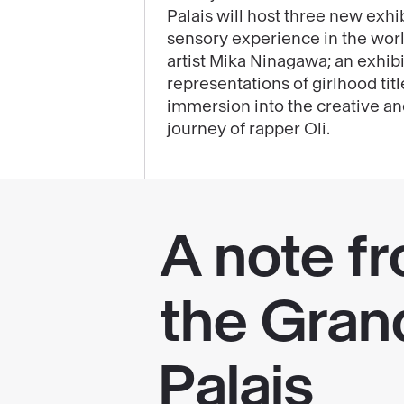
Palais will host three new exhib
highlight
sensory experience in the wor
the
artist Mika Ninagawa; an exhib
end
representations of girlhood tit
of
immersion into the creative a
your
journey of rapper Oli.
year
at
the
Grand
Palais