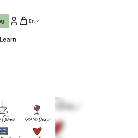
ng
En
Learn