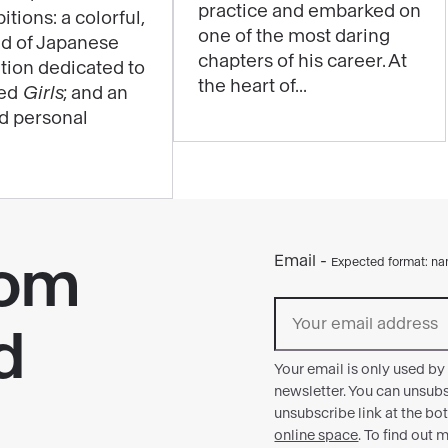
practice and embarked on
itions: a colorful,
experienced
one of the most daring
ld of Japanese
through
chapters of his career. At
ition dedicated to
music
the heart of...
led
Girls
; and an
in
nd personal
the
exhibition
"Matisse
1941–
1954"