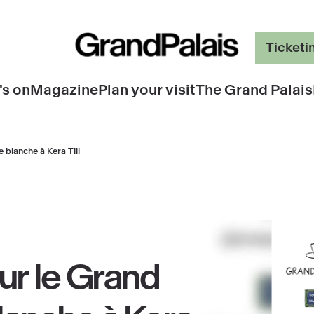
Ticketi
's on
Magazine
Plan your visit
The Grand Palais
e blanche à Kera Till
sur le Grand