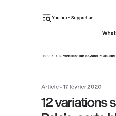
Skip
to
You are
Support us
main
content
En-
What
tête
Home
12 variations sur le Grand Palais, cart
Breadcrumb
Article -
17 février 2020
12 variations 