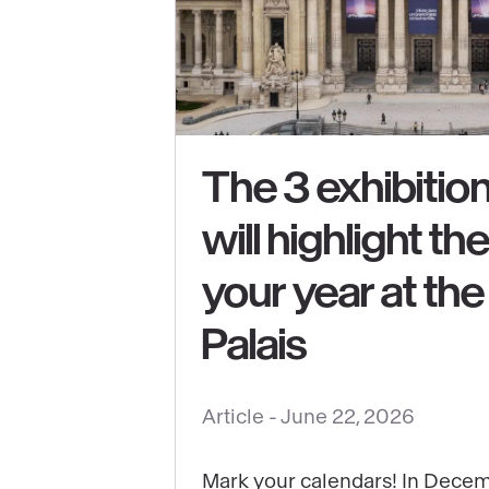
The 3 exhibition
will highlight th
See
your year at th
content
:
Palais
The
3
Article -
June 22, 2026
exhibitions
that
will
Mark your calendars! In Decem