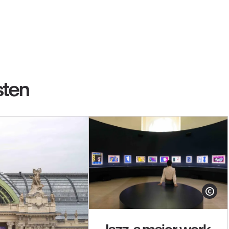
sten
Show cop