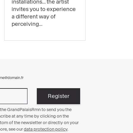
installations... the artist
Laure
invites you to experience
Prouvost’s
a different way of
exhibition
perceiving...
is
now
open!