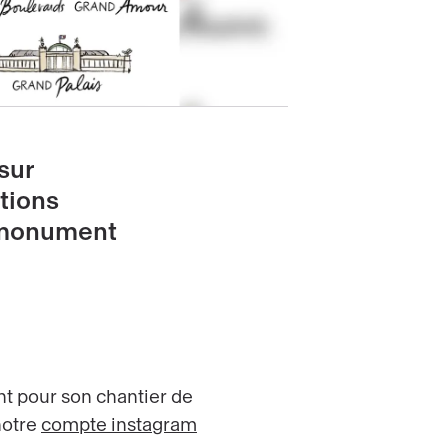
sur
ations
e monument
t pour son chantier de
notre
compte instagram