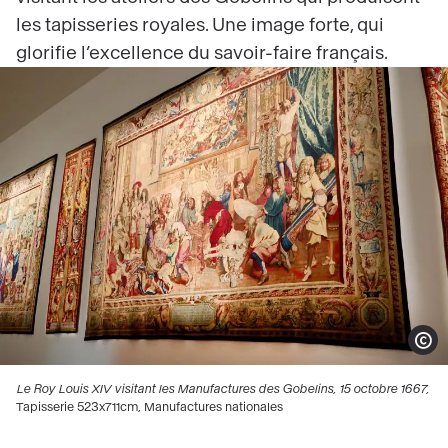
les tapisseries royales. Une image forte, qui
glorifie l’excellence du savoir-faire français.
Show 
Le Roy Louis XIV visitant les Manufactures des Gobelins, 15 octobre 1667,
Tapisserie 523x711cm, Manufactures nationales