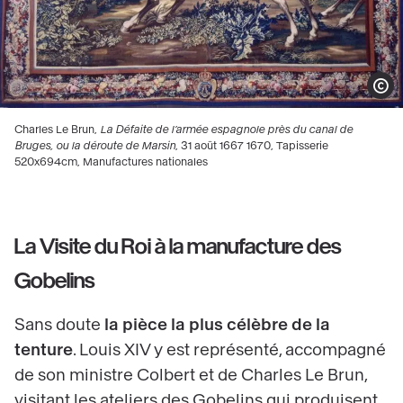
Show 
Charles Le Brun,
La Défaite de l’armée espagnole près du canal de
Bruges, ou la déroute de Marsin
, 31 août 1667 1670, Tapisserie
520x694cm, Manufactures nationales
La Visite du Roi à la manufacture des
Gobelins
Sans doute
la pièce la plus célèbre de la
tenture
. Louis XIV y est représenté, accompagné
de son ministre Colbert et de Charles Le Brun,
visitant les ateliers des Gobelins qui produisent