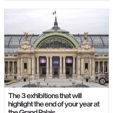
in
the
exhibition
"Matisse
1941–
1954"
Show copy
The 3 exhibitions that will
highlight the end of your year at
See
the Grand Palais
content