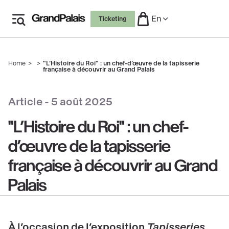
Skip
En
Ticketing
to
main
content
Home
"L’Histoire du Roi" : un chef-d’œuvre de la tapisserie
Breadcrumb
française à découvrir au Grand Palais
copyright
Article -
5 août 2025
"L’Histoire du Roi" : un chef-
d’œuvre de la tapisserie
française à découvrir au Grand
Palais
À l’occasion de l’exposition
Tapisseries