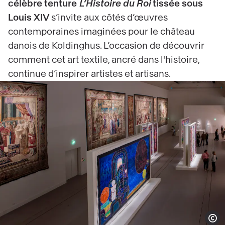
célèbre tenture
L’Histoire du Roi
tissée sous
Louis XIV
s’invite aux côtés d’œuvres
contemporaines imaginées pour le château
danois de Koldinghus. L’occasion de découvrir
comment cet art textile, ancré dans l'histoire,
continue d’inspirer artistes et artisans.
Show 