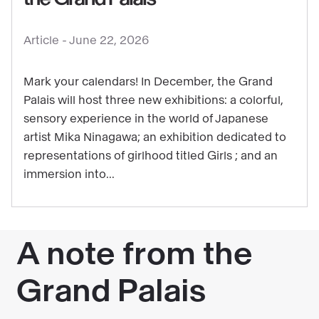
:
The
Article -
June 22, 2026
3
exhibitions
Mark your calendars! In December, the Grand
that
Palais will host three new exhibitions: a colorful,
will
sensory experience in the world of Japanese
artist Mika Ninagawa; an exhibition dedicated to
highlight
representations of girlhood titled Girls ; and an
the
immersion into...
end
of
your
year
at
the
Grand
Palais