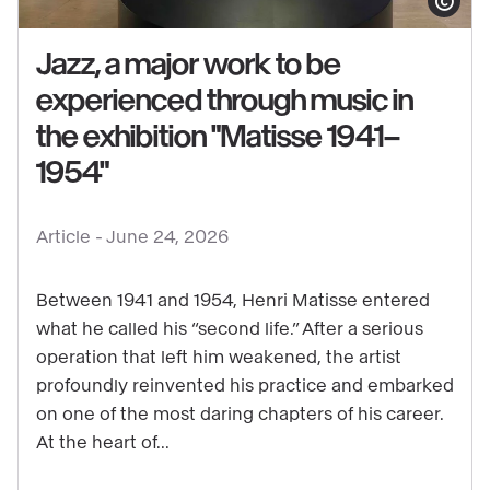
Show copy
Jazz, a major work to be
experienced through music in
the exhibition "Matisse 1941–
See
1954"
content
:
Jazz,
Article -
June 24, 2026
a
major
Between 1941 and 1954, Henri Matisse entered
work
what he called his “second life.” After a serious
operation that left him weakened, the artist
to
profoundly reinvented his practice and embarked
be
on one of the most daring chapters of his career.
experienced
At the heart of...
through
music