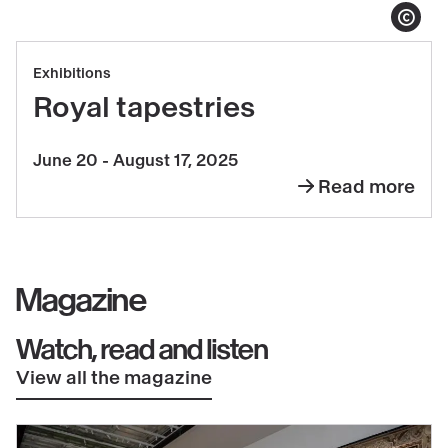
Show copy
Read
Exhibitions
more
Royal tapestries
about
Royal
June 20 - August 17, 2025
tapestries
Read more
about
Royal
tapestries
Magazine
Watch, read and listen
View all the magazine