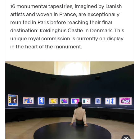
tapestries:
16 monumental tapestries, imagined by Danish
a
artists and woven in France, are exceptionally
never-
reunited in Paris before reaching their final
before-
destination: Koldinghus Castle in Denmark. This
seen
unique royal commission is currently on display
commission
in the heart of the monument.
revealed
at
the
Grand
Palais