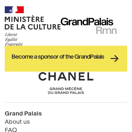
Ministère
RMN
de
GrandPalais
la
culture
Haut
Become a sponsor of the GrandPalais
pied
de
page
Chanel
Pied
Grand Palais
de
About us
page
FAQ