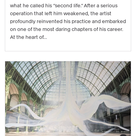
work
what he called his “second life.” After a serious
operation that left him weakened, the artist
to
profoundly reinvented his practice and embarked
be
on one of the most daring chapters of his career.
experienced
At the heart of...
through
music
in
the
exhibition
"Matisse
1941–
1954"