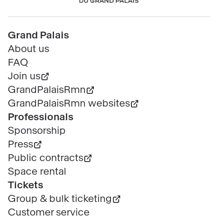
Pied
Grand Palais
de
About us
page
FAQ
Join us
GrandPalaisRmn
GrandPalaisRmn websites
Professionals
Sponsorship
Press
Public contracts
Space rental
Tickets
Group & bulk ticketing
Customer service