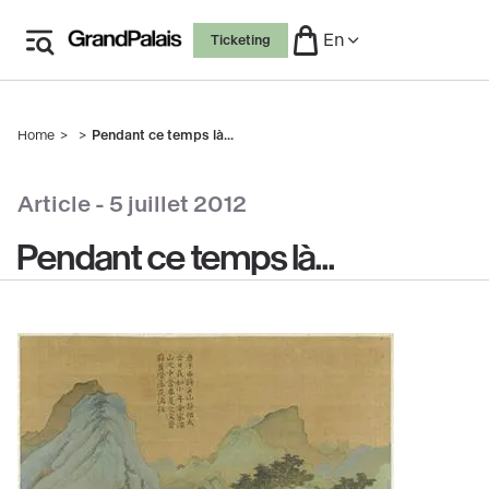
Skip
En
Ticketing
to
main
content
Home
Pendant ce temps là...
Breadcrumb
Article -
5 juillet 2012
Pendant ce temps là...