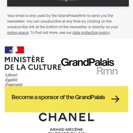
Ministère
RMN
de
GrandPalais
la
culture
Haut
Become a sponsor of the GrandPalais
pied
de
page
Chanel