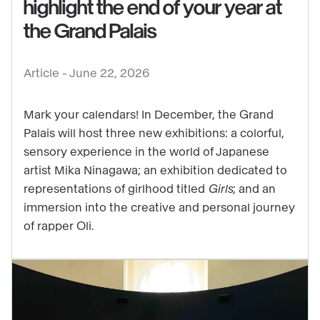
highlight the end of your year at
See
the Grand Palais
content
:
Article -
June 22, 2026
The
3
Mark your calendars! In December, the Grand
exhibitions
Palais will host three new exhibitions: a colorful,
that
sensory experience in the world of Japanese
will
artist Mika Ninagawa; an exhibition dedicated to
highlight
representations of girlhood titled
Girls
; and an
the
immersion into the creative and personal journey
end
of rapper Oli.
of
your
year
at