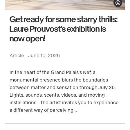
Show copy
Get ready for some starry thrills:
Laure Prouvost’s exhibition is
See
now open!
content
:
Article -
June 10, 2026
Get
ready
In the heart of the Grand Palais’s Nef, a
for
monumental presence blurs the boundaries
some
between matter and sensation through July 26.
starry
Lights, sounds, scents, videos, and moving
thrills:
installations... the artist invites you to experience
Laure
a different way of perceiving...
Prouvost’s
exhibition