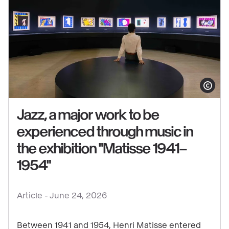
the
Grand
Palais
Show copy
Jazz, a major work to be
experienced through music in
the exhibition "Matisse 1941–
See
1954"
content
:
Jazz,
Article -
June 24, 2026
a
major
Between 1941 and 1954, Henri Matisse entered