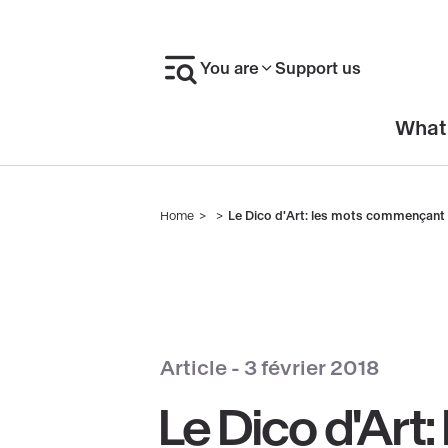
Skip
to
You are
Support us
main
content
En-
What
tête
Home
Le Dico d'Art: les mots commençant p
Breadcrumb
Article -
3 février 2018
Le Dico d'Art: