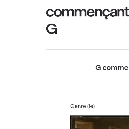
commençant pa
G
G comme g
Genre (le)