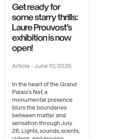
Get ready for
some starry thrills:
Laure Prouvost’s
exhibition is now
open!
Article -
June 10, 2026
See
content
In the heart of the Grand
:
Palais’s Nef, a
Get
monumental presence
ready
blurs the boundaries
for
between matter and
sensation through July
some
26. Lights, sounds, scents,
starry
videos, and moving