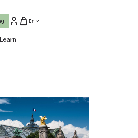
ng
En
Learn