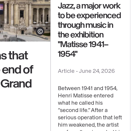
Jazz, a major work
to be experienced
through music in
the exhibition
Show copyright
"Matisse 1941–
s that
1954"
e end of
See
Article -
June 24, 2026
content
e Grand
:
Between 1941 and 1954,
Jazz,
Henri Matisse entered
a
what he called his
major
“second life.” After a
work
serious operation that left
him weakened, the artist
to