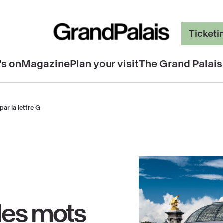
Ticketi
's on
Magazine
Plan your visit
The Grand Palais
ar la lettre G
 les mots