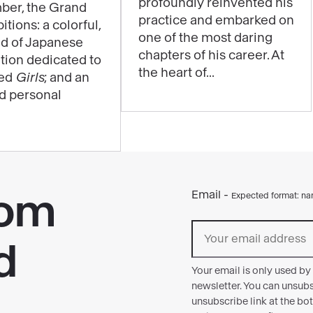
profoundly reinvented his
be
ber, the Grand
practice and embarked on
itions: a colorful,
experienced
one of the most daring
ld of Japanese
through
chapters of his career. At
ition dedicated to
music
the heart of...
led
Girls
; and an
in
nd personal
the
exhibition
"Matisse
1941–
1954"