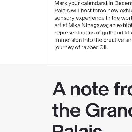
will
Mark your calendars! In Decem
Palais will host three new exhib
highlight
sensory experience in the wor
the
artist Mika Ninagawa; an exhib
end
representations of girlhood tit
of
immersion into the creative a
your
journey of rapper Oli.
year
at
the
Grand
Palais