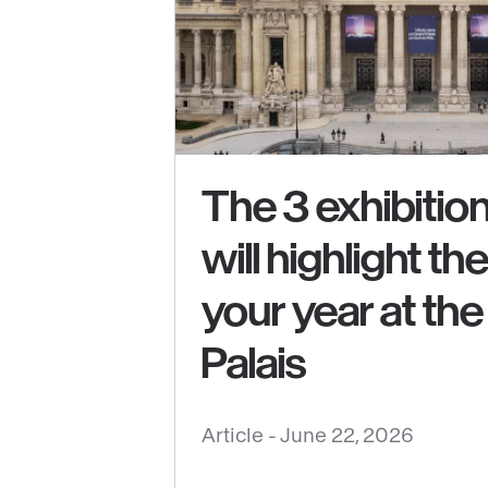
The 3 exhibition
will highlight th
See
your year at th
content
:
Palais
The
3
Article -
June 22, 2026
exhibitions
that