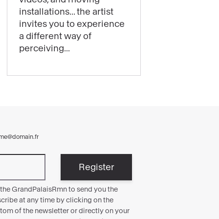
thrills:
installations... the artist
Laure
invites you to experience
Prouvost’s
a different way of
exhibition
perceiving...
is
now
open!