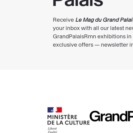
RMN
Ministère