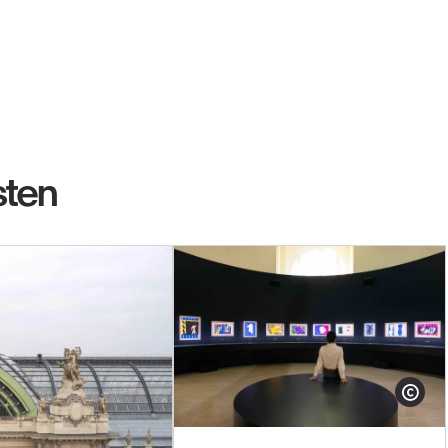
sten
Show cop